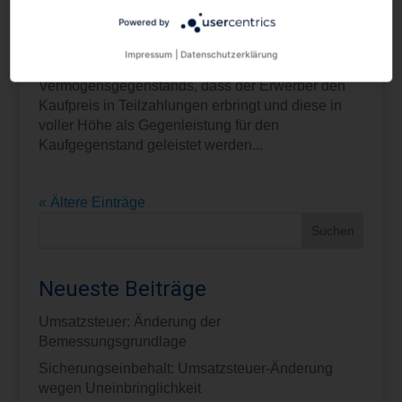
Einkommensteuer
Powered by
Vereinbaren die Vertragspartner bei der
Impressum
|
Datenschutzerklärung
entgeltlichen Übertragung eines privaten
Vermögensgegenstands, dass der Erwerber den
Kaufpreis in Teilzahlungen erbringt und diese in
voller Höhe als Gegenleistung für den
Kaufgegenstand geleistet werden...
« Ältere Einträge
Neueste Beiträge
Umsatzsteuer: Änderung der
Bemessungsgrundlage
Sicherungseinbehalt: Umsatzsteuer-Änderung
wegen Uneinbringlichkeit