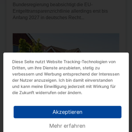
Bundesregierung beabsichtigt die EU-
Entgelttransparenzrichtlinie allerdings erst bis
Anfang 2027 in deutsches Recht...
Diese Seite nutzt Website Tracking-Technologien von
Dritten, um ihre Dienste anzubieten, stetig zu
verbessern und Werbung entsprechend der Interessen
der Nutzer anzuzeigen. Ich bin damit einverstanden
und kann meine Einwilligung jederzeit mit Wirkung für
die Zukunft widerrufen oder ändern.
Akzeptieren
Kaufpreiszahlung: Unentgeltliche Stundung keine
Kapitaleinkünfte
Mehr erfahren
von
Gregor Mattheisen
|
Juni 19, 2026
|