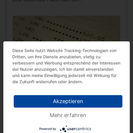
Diese Seite nutzt Website Tracking-Technologien von
Dritten, um ihre Dienste anzubieten, stetig zu
verbessern und Werbung entsprechend der Interessen
der Nutzer anzuzeigen. Ich bin damit einverstanden
und kann meine Einwilligung jederzeit mit Wirkung für
die Zukunft widerrufen oder ändern.
Darlehen mit nahestehenden Personen
Akzeptieren
von
Gregor Mattheisen
|
Nov. 21, 2025
|
Einkommensteuer
Mehr erfahren
Bei Darlehensverhältnissen zwischen
Powered by
nahestehenden Personen sind Besonderheiten zu