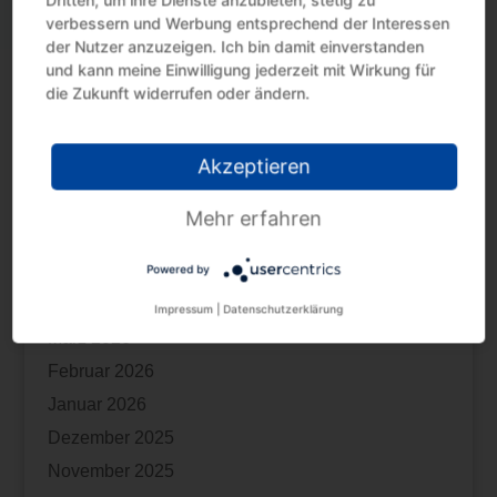
Steuervorteil nutzen mit Erholungsbeihilfen
verbessern und Werbung entsprechend der Interessen
Steuertermine August 2026
der Nutzer anzuzeigen. Ich bin damit einverstanden
Kindergeld: Fernlehrgang als Berufsausbildung
und kann meine Einwilligung jederzeit mit Wirkung für
die Zukunft widerrufen oder ändern.
Archiv
Akzeptieren
August 2026
Juli 2026
Mehr erfahren
Juni 2026
Powered by
Mai 2026
April 2026
Impressum
|
Datenschutzerklärung
März 2026
Februar 2026
Januar 2026
Dezember 2025
November 2025