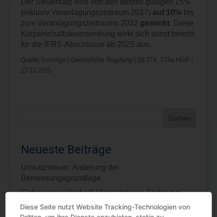
Der Steuersatz wird von den derzeit gültigen 15%
(inklusiv Veranlagungszeitraum 2027)
auf 10%
bis
zum Veranlagungszeitraums 2032
gesenkt
. Diese
Körperschaftsteuersenkung wirkt sich somit bereits
für die IFRS-Abschlüsse ab 2025 aus.
Quelle:Sonstige | Gesetzliche Regelung | §§ 274, 274a HGB |
27-11-2025
Neueste Beiträge
Umsatzsteuer: Änderung der
Bemessungsgrundlage
Sicherungseinbehalt: Umsatzsteuer-Änderung
wegen Uneinbringlichkeit
Diese Seite nutzt Website Tracking-Technologien von
Dritten, um ihre Dienste anzubieten, stetig zu