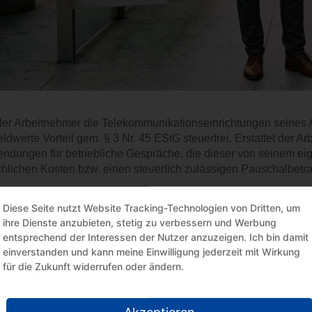
der Arbeitnehmer die Telekommunikationseinrichtungen seines Ar
eldwerte Vorteil gem. § 3 Nr. 45 EStG steuerfrei. Erstattet der 
ndungen für betriebliche Gespräche, die dieser von seinem eige
chlichen Kosten bzw. einen steuerlich zulässigen Pauschalbetra
rbeitgeber entscheidet, ob und in welchem Umfang sein Arbeit
Diese Seite nutzt Website Tracking-Technologien von Dritten, um
rivate Zwecke nutzen darf. Insbesondere bei einem Ehegatten-Arb
ihre Dienste anzubieten, stetig zu verbessern und Werbung
nbarungen getroffen werden. Darf der Arbeitnehmer-Ehegatte das 
entsprechend der Interessen der Nutzer anzuzeigen. Ich bin damit
n, reduziert sich der Bedarf für weitere private Telefonate erhe
einverstanden und kann meine Einwilligung jederzeit mit Wirkung
nehmer für seine eigenen privaten Telefonate nur noch einen g
für die Zukunft widerrufen oder ändern.
tgeber wenden ihren Arbeitnehmern ebenfalls einen geldwerten 
Akzeptieren