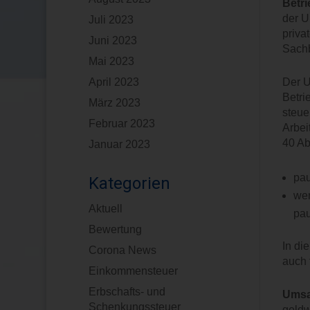
Betri
der U
Juli 2023
priva
Juni 2023
Sachb
Mai 2023
April 2023
Der U
Betri
März 2023
steue
Februar 2023
Arbei
40 Ab
Januar 2023
pau
Kategorien
wen
Aktuell
pau
Bewertung
In di
Corona News
auch 
Einkommensteuer
Erbschafts- und
Umsa
Schenkungssteuer
geldw