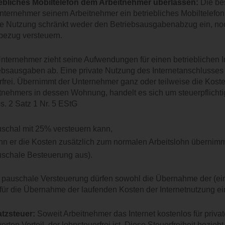
ebliches Mobiltelefon dem Arbeitnehmer überlassen:
Die bes
nternehmer seinem Arbeitnehmer ein betriebliches Mobiltelefon
te Nutzung schränkt weder den Betriebsausgabenabzug ein, noc
ezug versteuern.
nternehmer zieht seine Aufwendungen für einen betrieblichen 
ebsausgaben ab. Eine private Nutzung des Internetanschlusses 
rfrei. Übernimmt der Unternehmer ganz oder teilweise die Koste
tnehmers in dessen Wohnung, handelt es sich um steuerpflicht
s. 2 Satz 1 Nr. 5 EStG
schal mit 25% versteuern kann,
n er die Kosten zusätzlich zum normalen Arbeitslohn übernimm
schale Besteuerung aus).
e pauschale Versteuerung dürfen sowohl die Übernahme der (ei
für die Übernahme der laufenden Kosten der Internetnutzung 
tzsteuer:
Soweit Arbeitnehmer das Internet kostenlos für priva
erten Vorteil, der lohnsteuerfrei ist. Diese Steuerfreiheit bezieh