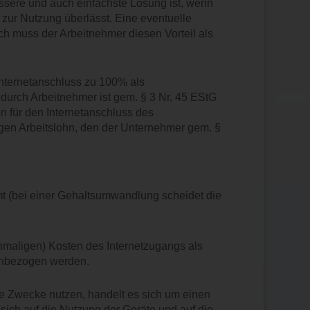
sere und auch einfachste Lösung ist, wenn
 zur Nutzung überlässt. Eine eventuelle
h muss der Arbeitnehmer diesen Vorteil als
Internetanschluss zu 100% als
durch Arbeitnehmer ist gem. § 3 Nr. 45 EStG
n für den Internetanschluss des
igen Arbeitslohn, den der Unternehmer gem. §
t (bei einer Gehaltsumwandlung scheidet die
nmaligen) Kosten des Internetzugangs als
einbezogen werden.
te Zwecke nutzen, handelt es sich um einen
t sich auf die Nutzung der Geräte und auf die