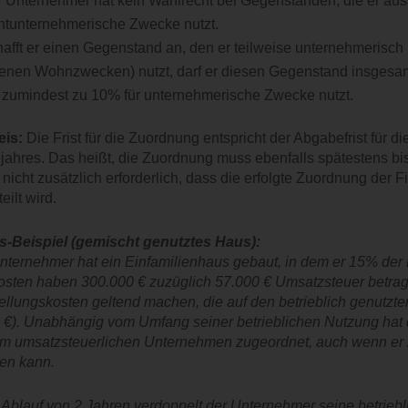
 Unternehmer hat kein Wahlrecht bei Gegenständen, die er aus
htunternehmerische Zwecke nutzt.
afft er einen Gegenstand an, den er teilweise unternehmerisch 
enen Wohnzwecken) nutzt, darf er diesen Gegenstand insges
 zumindest zu 10% für unternehmerische Zwecke nutzt.
eis:
Die Frist für die Zuordnung entspricht der Abgabefrist für 
jahres. Das heißt, die Zuordnung muss ebenfalls spätestens bi
t nicht zusätzlich erforderlich, dass die erfolgte Zuordnung der 
eilt wird.
s-Beispiel (gemischt genutztes Haus):
nternehmer hat ein Einfamilienhaus gebaut, in dem er 15% der F
sten haben 300.000 € zuzüglich 57.000 € Umsatzsteuer betrage
ellungskosten geltend machen, die auf den betrieblich genutzte
 €). Unabhängig vom Umfang seiner betrieblichen Nutzung ha
m umsatzsteuerlichen Unternehmen zugeordnet, auch wenn er z
en kann.
Ablauf von 2 Jahren verdoppelt der Unternehmer seine betriebl