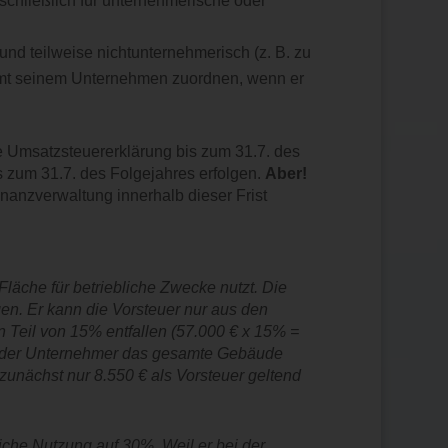
schließlich für unternehmerische oder
und teilweise nichtunternehmerisch (z. B. zu
amt seinem Unternehmen zuordnen, wenn er
die Umsatzsteuererklärung bis zum 31.7. des
s zum 31.7. des Folgejahres erfolgen.
Aber!
Finanzverwaltung innerhalb dieser Frist
läche für betriebliche Zwecke nutzt. Die
n. Er kann die Vorsteuer nur aus den
n Teil von 15% entfallen (57.000 € x 15% =
t der Unternehmer das gesamte Gebäude
unächst nur 8.550 € als Vorsteuer geltend
iche Nutzung auf 30%. Weil er bei der