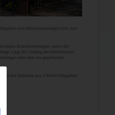
haftsgütern zum Betriebsvermögen bzw. zum
twendiges Betriebsvermögen, wenn die
trägt. Liegt der Umfang der betrieblichen
ermögen oder aber als gewillkürtes
odass ein Gebäude aus 4 Wirtschaftsgütern