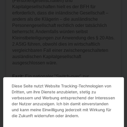
(Personengesellschaften) und
Kapitalgesellschaften hielt es der BFH für
erforderlich, dass die inländische Gesellschaft –
anders als die Klägerin – die ausländische
Personengesellschaft rechtlich oder tatsächlich
beherrscht. Andernfalls würden selbst
Kleinstbeteiligungen zur Anwendung des § 20 Abs.
2 AStG führen, obwohl dies im wirtschaftlich
vergleichbaren Fall einer zwischengeschalteten
ausländischen Kapitalgesellschaft
ausgeschlossen wäre.
Fazit:
Ein nationaler "Switch-over" zur
Steueranrechnungsmethode setzt die
Diese Seite nutzt Website Tracking-Technologien von
Beherrschung der Auslandsgesellschaft voraus.
Dritten, um ihre Dienste anzubieten, stetig zu
verbessern und Werbung entsprechend der Interessen
Quelle:BFH | Urteil | IX R 32/23 | 07-04-2025
der Nutzer anzuzeigen. Ich bin damit einverstanden
und kann meine Einwilligung jederzeit mit Wirkung für
die Zukunft widerrufen oder ändern.