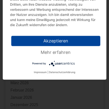
Dritten, um ihre Dienste anzubieten, stetig zu
Innergemeinschaftliche Lieferung: Nachweis
verbessern und Werbung entsprechend der Interessen
Unterschiedliche Restnutzungsdauer bei 2
der Nutzer anzuzeigen. Ich bin damit einverstanden
Wohnungen im selben Gebäude
und kann meine Einwilligung jederzeit mit Wirkung für
die Zukunft widerrufen oder ändern.
Kindergeld: Ausbildung zum Rettungssanitäter ist
keine Erstausbildung
Akzeptieren
Archiv
Mehr erfahren
Juli 2026
Juni 2026
Powered by
Mai 2026
Impressum
|
Datenschutzerklärung
April 2026
März 2026
Februar 2026
Januar 2026
Dezember 2025