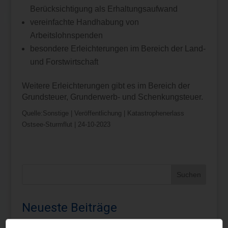
Berücksichtigung als Erhaltungsaufwand
vereinfachte Handhabung von
Arbeitslohnspenden
besondere Erleichterungen im Bereich der Land-
und Forstwirtschaft
Weitere Erleichterungen gibt es im Bereich der
Grundsteuer, Grunderwerb- und Schenkungsteuer.
Quelle:Sonstige | Veröffentlichung | Katastrophenerlass
Ostsee-Sturmflut | 24-10-2023
Neueste Beiträge
Steuertermine August 2026