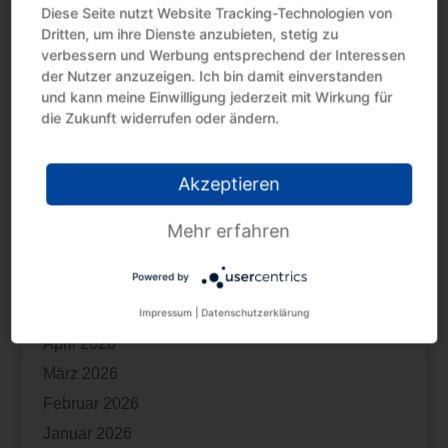
Diese Seite nutzt Website Tracking-Technologien von
Kindergeld: Fernlehrgang als Berufsausbildung
Dritten, um ihre Dienste anzubieten, stetig zu
verbessern und Werbung entsprechend der Interessen
Innergemeinschaftliche Lieferung: Nachweis
der Nutzer anzuzeigen. Ich bin damit einverstanden
Unterschiedliche Restnutzungsdauer bei 2
und kann meine Einwilligung jederzeit mit Wirkung für
Wohnungen im selben Gebäude
die Zukunft widerrufen oder ändern.
Kindergeld: Ausbildung zum Rettungssanitäter ist
keine Erstausbildung
Akzeptieren
Archiv
Mehr erfahren
Juli 2026
Powered by
Juni 2026
Mai 2026
Impressum
|
Datenschutzerklärung
April 2026
März 2026
Februar 2026
Januar 2026