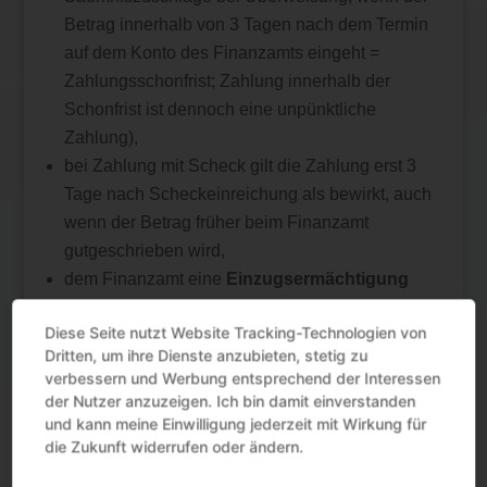
Betrag innerhalb von 3 Tagen nach dem Termin
auf dem Konto des Finanzamts eingeht =
Zahlungsschonfrist; Zahlung innerhalb der
Schonfrist ist dennoch eine unpünktliche
Zahlung),
bei Zahlung mit Scheck gilt die Zahlung erst 3
Tage nach Scheckeinreichung als bewirkt, auch
wenn der Betrag früher beim Finanzamt
gutgeschrieben wird,
dem Finanzamt eine
Einzugsermächtigung
erteilt wurde; die Zahlung gilt immer als
Diese Seite nutzt Website Tracking-Technologien von
pünktlich, auch wenn das Finanzamt später
Dritten, um ihre Dienste anzubieten, stetig zu
abbucht.
verbessern und Werbung entsprechend der Interessen
der Nutzer anzuzeigen. Ich bin damit einverstanden
Quelle:Sonstige | Sonstige | . | 28-09-2023
und kann meine Einwilligung jederzeit mit Wirkung für
die Zukunft widerrufen oder ändern.