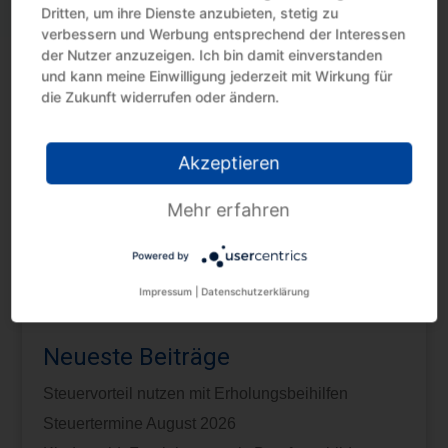
Unternehmer seinen Antrag zurücknimmt oder das
Dritten, um ihre Dienste anzubieten, stetig zu
Finanzamt die Fristverlängerung widerruft. Die 1/11
verbessern und Werbung entsprechend der Interessen
-Sondervorauszahlung muss dagegen von den
der Nutzer anzuzeigen. Ich bin damit einverstanden
Unternehmern, die ihre Voranmeldungen monatlich
und kann meine Einwilligung jederzeit mit Wirkung für
zu übermitteln haben, für jedes Kalenderjahr, für
die Zukunft widerrufen oder ändern.
das die Dauerfristverlängerung gilt, bis zum 10.
Februar berechnet, angemeldet und entrichtet
Akzeptieren
werden.
Quelle:Sonstige | Sonstige | 02-03-2026
Mehr erfahren
Powered by
Impressum
|
Datenschutzerklärung
Neueste Beiträge
Steuervorteil nutzen mit Erholungsbeihilfen
Steuertermine August 2026