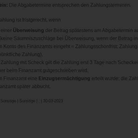
eis:
Die Abgabetermine entsprechen den Zahlungsterminen.
ahlung ist fristgerecht, wenn
 einer
Überweisung
der Betrag spätestens am Abgabetermin 
 (keine Säumniszuschläge bei Überweisung, wenn der Betrag i
 Konto des Finanzamts eingeht = Zahlungsschonfrist; Zahlung i
ünktliche Zahlung),
 Zahlung mit Scheck gilt die Zahlung erst 3 Tage nach Schecke
her beim Finanzamt gutgeschrieben wird,
m Finanzamt eine
Einzugsermächtigung
erteilt wurde; die Za
anzamt später abbucht.
Sonstige | Sonstige | . | 30-03-2023