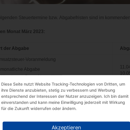
olgenden Steuertermine bzw. Abgabefristen sind im kommende
den Monat März 2023:
rt der Abgabe
Abga
msatzsteuer-Voranmeldung
11.0
monatliche Abgabe
10.0
Abgabe mit Dauerfristverlängerung
Diese Seite nutzt Website Tracking-Technologien von Dritten, um
ihre Dienste anzubieten, stetig zu verbessern und Werbung
usammenfassende Meldung
25.0
entsprechend der Interessen der Nutzer anzuzeigen. Ich bin damit
einverstanden und kann meine Einwilligung jederzeit mit Wirkung
ozialversicherung
26.0
für die Zukunft widerrufen oder ändern.
ohnsteuer-Anmeldung
11.0
Akzeptieren