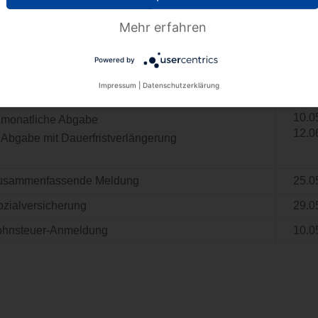
Mehr erfahren
en Monat April 2023:
Powered by
rt der Abgabe
Abga
Impressum
|
Datenschutzerklärung
msatzsteuer-Voranmeldung
10.0
monatliche Abgabe
12.0
Abgabe mit Dauerfristverlängerung
usammenfassende Meldung
25.0
ozialversicherung
29.0
ohnsteuer-Anmeldung
10.0