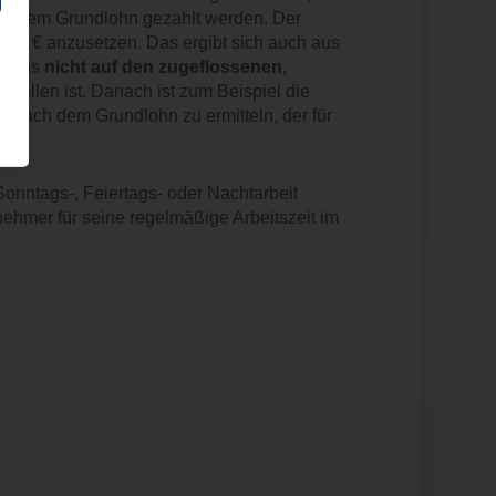
eben dem Grundlohn gezahlt werden. Der
 50 € anzusetzen. Das ergibt sich auch aus
dlohns
nicht auf den zugeflossenen
,
stellen ist. Danach ist zum Beispiel die
nach dem Grundlohn zu ermitteln, der für
onntags-, Feiertags- oder Nachtarbeit
ehmer für seine regelmäßige Arbeitszeit im