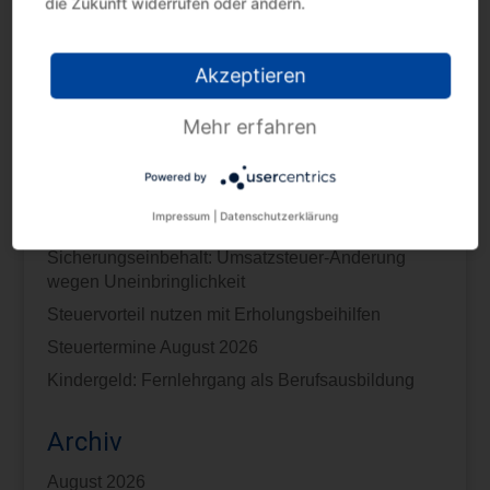
die Zukunft widerrufen oder ändern.
Akzeptieren
Mehr erfahren
Neueste Beiträge
Powered by
Umsatzsteuer: Änderung der
Impressum
|
Datenschutzerklärung
Bemessungsgrundlage
Sicherungseinbehalt: Umsatzsteuer-Änderung
wegen Uneinbringlichkeit
Steuervorteil nutzen mit Erholungsbeihilfen
Steuertermine August 2026
Kindergeld: Fernlehrgang als Berufsausbildung
Archiv
August 2026