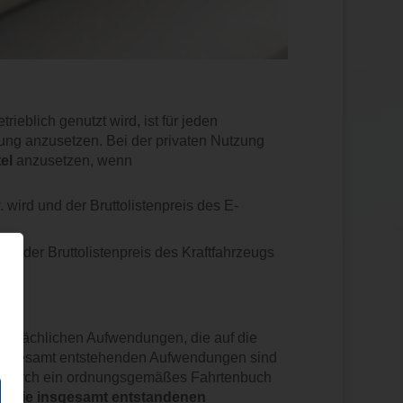
ieblich genutzt wird, ist für jeden
ung anzusetzen. Bei der privaten Nutzung
el
anzusetzen, wenn
wird und der Bruttolistenpreis des E-
nd der Bruttolistenpreis des Kraftfahrzeugs
tatsächlichen Aufwendungen, die auf die
ug insgesamt entstehenden Aufwendungen sind
ten durch ein ordnungsgemäßes Fahrtenbuch
nd die insgesamt entstandenen