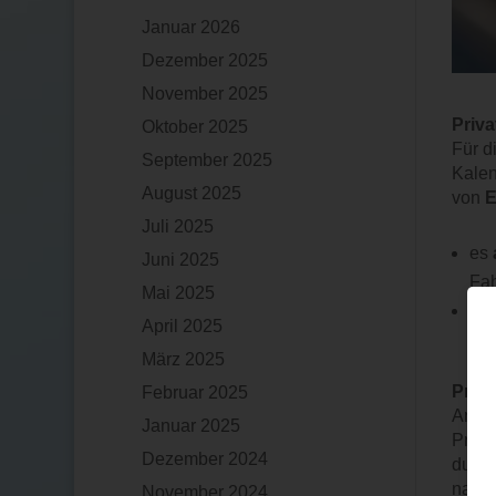
Januar 2026
Dezember 2025
November 2025
Priv
Oktober 2025
Für d
September 2025
Kalen
August 2025
von
E
Juli 2025
es
Juni 2025
Fah
Mai 2025
es
April 2025
nic
März 2025
Priv
Februar 2025
Anste
Januar 2025
Priva
Dezember 2024
durch
nachz
November 2024