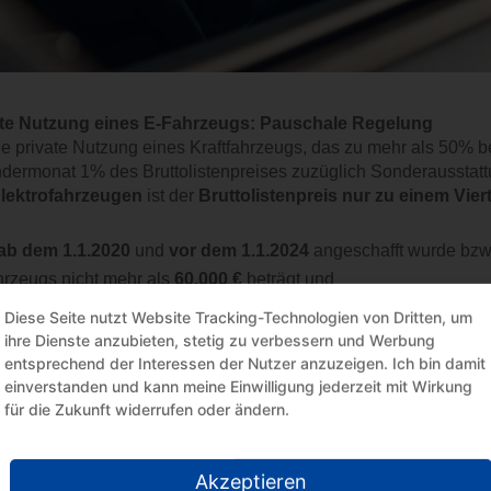
ate Nutzung eines E-Fahrzeugs: Pauschale Regelung
ie private Nutzung eines Kraftfahrzeugs, das zu mehr als 50% betr
dermonat 1% des Bruttolistenpreises zuzüglich Sonderausstatt
lektrofahrzeugen
ist der
Bruttolistenpreis nur zu einem Viert
ab dem 1.1.2020
und
vor dem 1.1.2024
angeschafft wurde bzw. 
rzeugs nicht mehr als
60.000 €
beträgt und
nach dem 31.12.2023
und
vor dem 1.1.2031
angeschafft wird u
Diese Seite nutzt Website Tracking-Technologien von Dritten, um
ht mehr als
80.000 €
beträgt.
ihre Dienste anzubieten, stetig zu verbessern und Werbung
entsprechend der Interessen der Nutzer anzuzeigen. Ich bin damit
einverstanden und kann meine Einwilligung jederzeit mit Wirkung
ate Nutzung eines E-Fahrzeugs: Fahrtenbuch
für die Zukunft widerrufen oder ändern.
lle der pauschalen Regelung kann die private Nutzung mit den 
tfahrten entfallen, angesetzt werden. Die für das Kraftfahrze
 Belege und das Verhältnis der privaten zu den übrigen Fahr
Akzeptieren
uweisen. Bei der privaten Nutzung von
Elektrofahrzeugen si