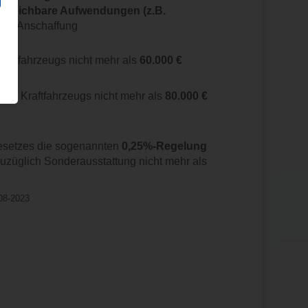
rgleichbare Aufwendungen (z.B.
iner Anschaffung
Kraftfahrzeugs nicht mehr als
60.000 €
 des Kraftfahrzeugs nicht mehr als
80.000 €
esetzes die sogenannten
0,25%-Regelung
uzüglich Sonderausstattung nicht mehr als
08-2023