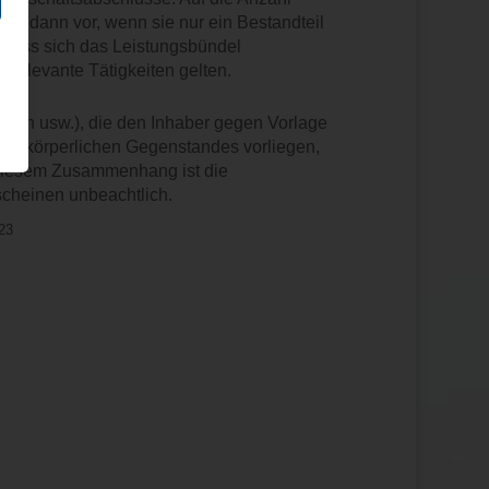
auch dann vor, wenn sie nur ein Bestandteil
h, dass sich das Leistungsbündel
s relevante Tätigkeiten gelten.
arten usw.), die den Inhaber gegen Vorlage
ines körperlichen Gegenstandes vorliegen,
n diesem Zusammenhang ist die
cheinen unbeachtlich.
023