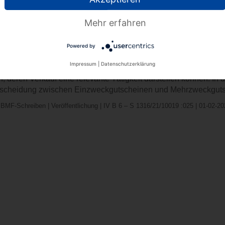
ßerter Artikel kommt es nicht an. Eine relevante Tätigkeit liegt 
 umfangreicheren Leistungsbündels ist. Es ist nicht erforderlic
Mehr erfahren
hließlich aus Leistungen zusammensetzt, die jeweils für sich al
Powered by
eichen (Gutscheine, Lose, Eintrittskarten, Rabattmarken, Fahrk
Impressum
|
Datenschutzerklärung
mpfang einer Leistung berechtigen, sind, sofern sie in Form e
, deren Verkauf eine relevante Tätigkeit darstellen können. I
scheidung zwischen Einzweckgutscheinen und Mehrzweckguts
:BMF-Schreiben | Veröffentlichung | IV B 6 – S 1316/21/10019 :025 | 01-02-2