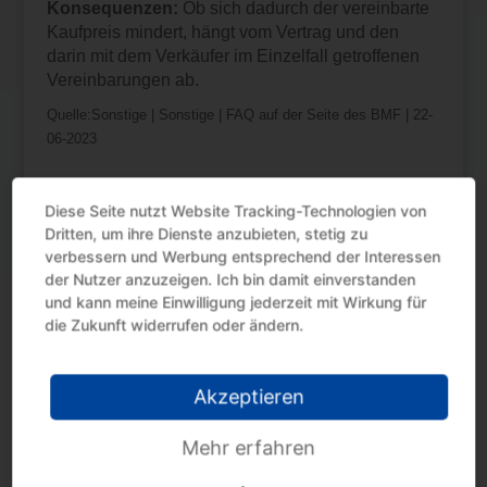
Konsequenzen:
Ob sich dadurch der vereinbarte
Kaufpreis mindert, hängt vom Vertrag und den
darin mit dem Verkäufer im Einzelfall getroffenen
Vereinbarungen ab.
Quelle:Sonstige | Sonstige | FAQ auf der Seite des BMF | 22-
06-2023
Diese Seite nutzt Website Tracking-Technologien von
Dritten, um ihre Dienste anzubieten, stetig zu
verbessern und Werbung entsprechend der Interessen
der Nutzer anzuzeigen. Ich bin damit einverstanden
und kann meine Einwilligung jederzeit mit Wirkung für
Neueste Beiträge
die Zukunft widerrufen oder ändern.
Umsatzsteuer: Änderung der
Bemessungsgrundlage
Akzeptieren
Sicherungseinbehalt: Umsatzsteuer-Änderung
wegen Uneinbringlichkeit
Mehr erfahren
Steuervorteil nutzen mit Erholungsbeihilfen