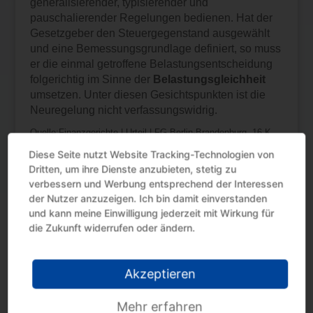
generalisierender, typisierender und
pauschalierender Regelungen bedienen. Hat der
Gesetzgeber den Steuergegenstand ausgewählt
und eine Bemessungsgrundlage definiert, so muss
er die einmal getroffene Belastungsentscheidung
folgerichtig im Sinne der
Belastungsgleichheit
umsetzen. Unter diesen Gesichtspunkten ist die
Neuregelung nicht verfassungswidrig.
Quelle:Finanzgerichte | Urteil | FG Berlin-Brandenburg, 16 K
16092/23 | 22-08-2024
Diese Seite nutzt Website Tracking-Technologien von
Dritten, um ihre Dienste anzubieten, stetig zu
verbessern und Werbung entsprechend der Interessen
der Nutzer anzuzeigen. Ich bin damit einverstanden
und kann meine Einwilligung jederzeit mit Wirkung für
die Zukunft widerrufen oder ändern.
Neueste Beiträge
Akzeptieren
Steuertermine August 2026
Mehr erfahren
Kindergeld: Fernlehrgang als Berufsausbildung