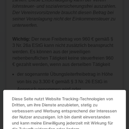
lohnsteuer- und sozialversicherungsfrei auszahlen.
Der Vereinsvorsitzende braucht diesen Betrag bei
seiner Veranlagung nicht der Einkommensteuer zu
unterwerfen.
Wichtig:
Der neue Freibetrag von 960 € gemäß §
3 Nr. 26a EStG kann nicht zusätzlich beansprucht
werden. Es können aus der jeweiligen
nebenberuflichen Tätigkeit keine steuerfreien 960
€ gezahlt werden, wenn aus derselben Tätigkeit
der sogenannte Übungsleiterfreibetrag in Höhe
von bis zu 3.300 € gemäß § 3 Nr. 26 EStG in
Anspruch genommen wird oder
eine steuerfreie Aufwandsentschädigung aus
Diese Seite nutzt Website Tracking-Technologien von
öffentlichen Kassen gemäß § 3 Nr. 12 EStG
Dritten, um ihre Dienste anzubieten, stetig zu
verbessern und Werbung entsprechend der Interessen
gezahlt wird.
der Nutzer anzuzeigen. Ich bin damit einverstanden
und kann meine Einwilligung jederzeit mit Wirkung für
Quelle:Sonstige | Gesetzesänderung | Entwurf eines
die Zukunft widerrufen oder ändern.