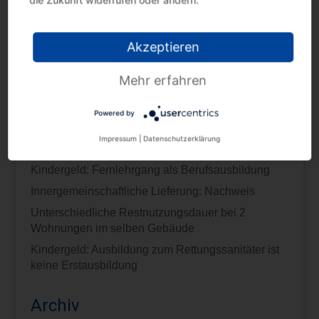
Steueränderungsgesetzes 2025: Artikel 2 | 18-09-2025
Akzeptieren
Mehr erfahren
Powered by
Neueste Beiträge
Impressum
|
Datenschutzerklärung
Steuertermine August 2026
Kindergeld: Fernlehrgang als Berufsausbildung
Innergemeinschaftliche Lieferung: Nachweis
Unterschiedliche Restnutzungsdauer bei 2
Wohnungen im selben Gebäude
Kindergeld: Ausbildung zum Rettungssanitäter ist
keine Erstausbildung
Archiv