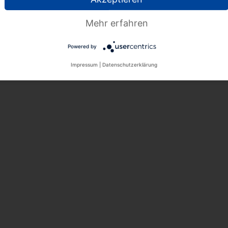
chen dem Gutscheinwert (100 €) und dem Einkaufspreis des
lich USt. Der
Einzelhändler
hat für seine
Leistung an den Un
Mehr erfahren
teuern
. Das ergibt sich aus der
Differenz zwischen dem Gutsc
inkaufspreis des Einzelhändlers in Höhe von 95 €
.
Powered by
:BMF-Schreiben | Veröffentlichung | III C 2 – S 7100/00097/002/309 | 28-04-2
Impressum
|
Datenschutzerklärung