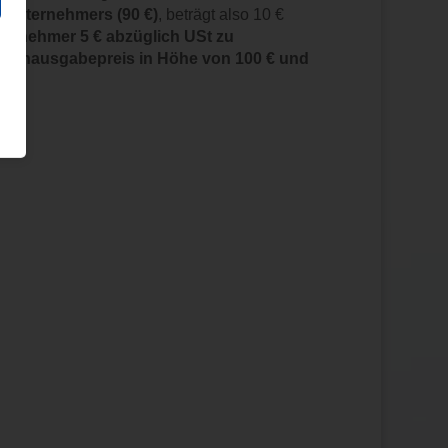
 Unternehmers (90 €)
, beträgt also 10 €
ternehmer 5 € abzüglich USt zu
heinausgabepreis in Höhe von 100 € und
026