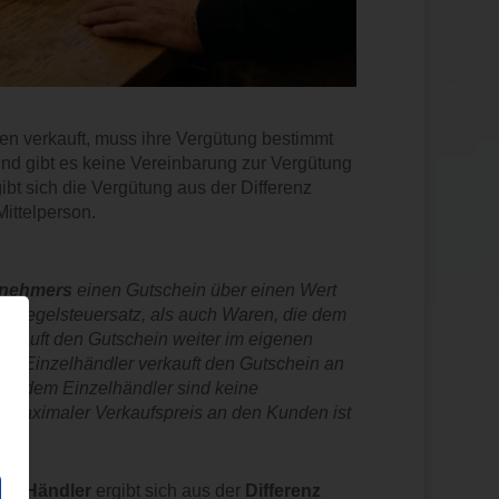
n verkauft, muss ihre Vergütung bestimmt
 und gibt es keine Vereinbarung zur Vergütung
bt sich die Vergütung aus der Differenz
ittelperson.
rnehmers
einen Gutschein über einen Wert
m Regelsteuersatz, als auch Waren, die dem
erkauft den Gutschein weiter im eigenen
Der Einzelhändler verkauft den Gutschein an
nd dem Einzelhändler sind keine
n maximaler Verkaufspreis an den Kunden ist
en Händler
ergibt sich aus der
Differenz