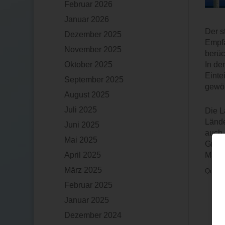
Februar 2026
Januar 2026
Der s
Dezember 2025
Empfä
November 2025
berüc
Oktober 2025
In de
Einte
September 2025
gewöh
August 2025
Juli 2025
Die L
Lände
Juni 2025
auch 
Mai 2025
Griec
April 2025
Malta
März 2025
Quelle
Februar 2025
Januar 2025
Dezember 2024