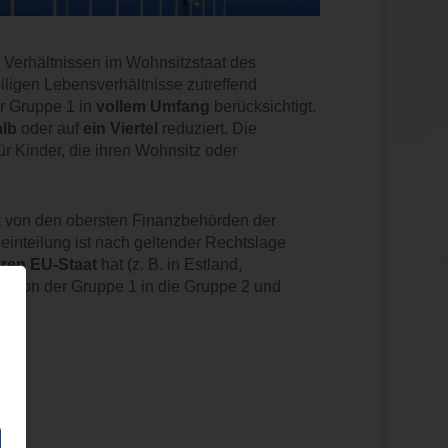
n Verhältnissen im Wohnsitzstaat des
iligen Lebensverhältnisse zutreffend
r Gruppe 1 in
vollem Umfang
berücksichtigt.
alb
oder auf
ein Viertel
reduziert. Die
für Kinder, die ihren Wohnsitz oder
t von den obersten Finanzbehörden der
inteilung ist nach geltender Rechtslage
ren EU-Staat
hat (z. B. in Estland,
en von der Gruppe 1 in die Gruppe 2 und
023