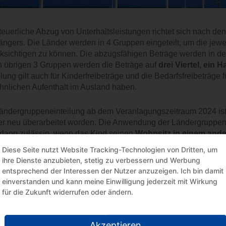
teuerliche Abzug von Unterhaltsleistungen richtet sich nach de
ngers. Die Länder werden in 4 Gruppen eingeteilt, um die jewe
ksichtigen zu können. Die abzugsfähigen Beträge werden in de
n übrigen 3 Gruppen werden die Beträge auf
drei Viertel
,
ein H
ilung gilt auch für Kinderfreibeträge und die Bedarfsfreibeträge 
nlichen Aufenthalt im Ausland haben.
ändergruppeneinteilung ab dem Veranlagungszeitraum 2024 is
r neu überarbeitet worden. Die Anwendung der Ländergruppene
dann zulässig, wenn das Kind seinen
Wohnsitz in einem ande
henland, Kroatien, Portugal). Ab dem 1.1.2024 wird z. B. Spani
Diese Seite nutzt Website Tracking-Technologien von Dritten, um
 von der Gruppe 2 in die Gruppe 1 eingestuft.
ihre Dienste anzubieten, stetig zu verbessern und Werbung
entsprechend der Interessen der Nutzer anzuzeigen. Ich bin damit
:BMF-Schreiben | Veröffentlichung | IV D 5 – S 2285/19/10001 :004 | 17-12-2
einverstanden und kann meine Einwilligung jederzeit mit Wirkung
für die Zukunft widerrufen oder ändern.
Akzeptieren