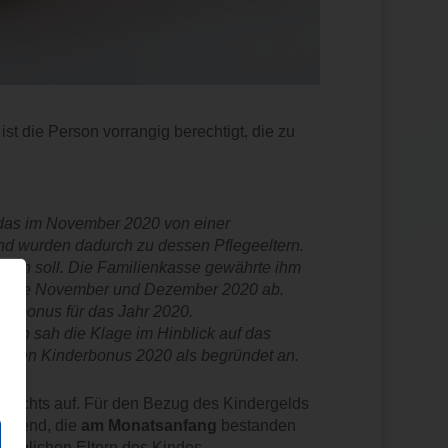
t die Person vorrangig berechtigt, die zu
 das im November 2020 von einer
und wurden dadurch zu dessen Pflegeeltern.
 sein soll. Die Familienkasse gewährte ihm
 Monate November und Dezember 2020 ab.
derbonus für das Jahr 2020.
doch sah die Klage im Hinblick auf das
f den Kinderbonus 2020 als begründet an.
gerichts auf. Für den Bezug des Kindergelds
eidend, die
am Monatsanfang
bestanden
eiblichen Eltern des Kindes