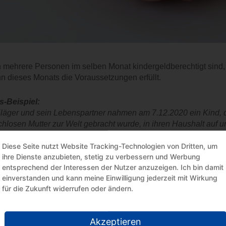
mehrere Personen im selben Monat kindergeldberechtigt sind, is
n dieses Monats die Voraussetzungen erfüllt.
s-Beispiel:
läger und sein Lebenspartner nahmen am 7.12.2020 ein Kind,
hlosen Mutter zur Welt gebracht wurde, in ihren Haushalt auf 
flegeeltern bestimmten untereinander, wer von Ihnen berechtigt
Diese Seite nutzt Website Tracking-Technologien von Dritten, um
indergeld ab Januar 2021 und lehnte das Kindergeld für die
ihre Dienste anzubieten, stetig zu verbessern und Werbung
gedessen versagte die Familienkasse dem Kläger auch den Kin
entsprechend der Interessen der Nutzer anzuzeigen. Ich bin damit
inspruch des Klägers hatte keinen Erfolg. Das Finanzgericht je
einverstanden und kann meine Einwilligung jederzeit mit Wirkung
rgeld für den Monat Dezember 2020 und ebenso im Hinblick au
für die Zukunft widerrufen oder ändern.
FH teilte diese Auffassung nicht und hob das Urteil des Finanz
nach Auffassung des BFH die tatsächlichen Verhältnisse entsch
Akzeptieren
. Zu Beginn des Monats Dezember 2020 waren noch allein die l