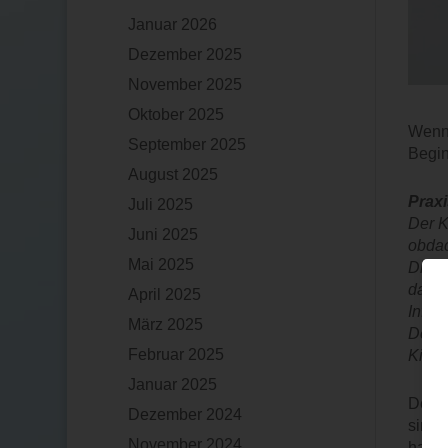
Januar 2026
Dezember 2025
November 2025
Oktober 2025
Wenn 
September 2025
Begin
August 2025
Praxi
Juli 2025
Der K
Juni 2025
obdac
Mai 2025
Die P
das K
April 2025
Infol
März 2025
Der E
Februar 2025
Kinde
Januar 2025
Der B
Dezember 2024
sind 
November 2024
haben