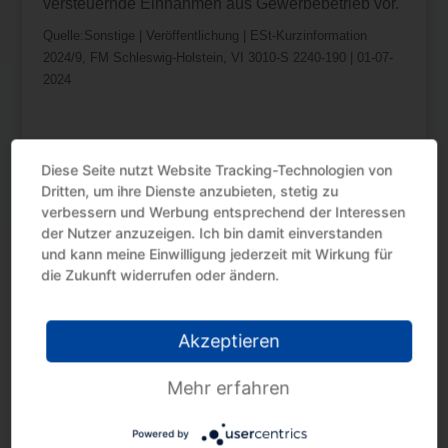
versteuernde Einnahmen aus Gewerbebetrieb vor.
Quelle:Sonstige | Veröffentlichung | ESt-Kurzinformation
2024/9, FM Schleswig-Holstein, VI 3010-S 2240-190 | 01-07-
2024
Diese Seite nutzt Website Tracking-Technologien von
Dritten, um ihre Dienste anzubieten, stetig zu
verbessern und Werbung entsprechend der Interessen
der Nutzer anzuzeigen. Ich bin damit einverstanden
Neueste Beiträge
und kann meine Einwilligung jederzeit mit Wirkung für
die Zukunft widerrufen oder ändern.
Umsatzsteuer: Änderung der
Bemessungsgrundlage
Sicherungseinbehalt: Umsatzsteuer-Änderung
Akzeptieren
wegen Uneinbringlichkeit
Steuervorteil nutzen mit Erholungsbeihilfen
Mehr erfahren
Steuertermine August 2026
Powered by
Kindergeld: Fernlehrgang als Berufsausbildung