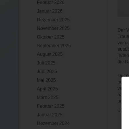
Februar 2026
Januar 2026
Dezember 2025
November 2025
Der V
Traue
Oktober 2025
vor d
September 2025
ausüb
August 2025
jeden
die D
Juli 2025
Juni 2025
Der e
Mai 2025
punkt
verfa
April 2025
nach 
März 2025
union
Februar 2025
Quelle
Januar 2025
Dezember 2024