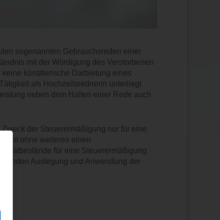
ten sogenannten Gebrauchsreden einer
ständnis mit der Würdigung des Verstorbenen
keine künstlerische Darbietung eines
tigkeit als Hochzeitsrednerin unterliegt
Leistung neben dem Halten einer Rede auch
r Zweck der Steuerermäßigung nur für eine
t nicht ohne weiteres einen
Die Tatbestände für eine Steuerermäßigung
ränkenden Auslegung und Anwendung der