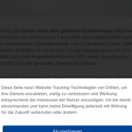
ortrag von
immer nach dem gleichen Grundschema
aufgebau
rrednerin, die im Kern eine Trauerrede nach traditionellem Ver
er versammelten Trauergemeinde zum Gegenstand haben, stellt 
enden Künstlers im Sinne des Umsatzsteuergesetzes dar. Die Tä
falls dann dem Regelsteuersatz von 19%, wenn die erbrachte 
urchführung der gesamten Zeremonie umfasst.
rmäßigte Steuersatz von 7% ist hier nicht anzuwenden, weil de
uelle staatliche Kulturförderung gilt. Die Kunstfreiheit begründe
Diese Seite nutzt Website Tracking-Technologien von Dritten, um
ssungsrechtlich garantierten Anspruch auf Steuerermäßigung. 
ihre Dienste anzubieten, stetig zu verbessern und Werbung
dem Umsatzsteuergesetz finden ihre Grenzen, bei der einsch
entsprechend der Interessen der Nutzer anzuzeigen. Ich bin damit
srechtlichen Vorgaben.
einverstanden und kann meine Einwilligung jederzeit mit Wirkung
für die Zukunft widerrufen oder ändern.
:Finanzgerichte | Urteil | FG Düsseldorf, 1 K 1459/22 U | 26-09-2024
Akzeptieren