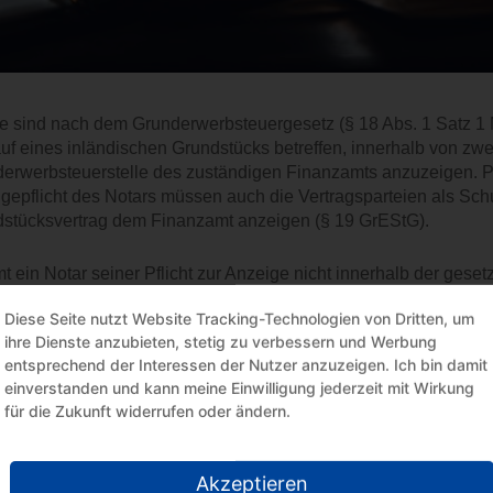
e sind nach dem Grunderwerbsteuergesetz (§ 18 Abs. 1 Satz 1 Nr
uf eines inländischen Grundstücks betreffen, innerhalb von z
erwerbsteuerstelle des zuständigen Finanzamts anzuzeigen. P
gepflicht des Notars müssen auch die Vertragsparteien als Sc
stücksvertrag dem Finanzamt anzeigen (§ 19 GrEStG).
 ein Notar seiner Pflicht zur Anzeige nicht innerhalb der ges
 er
keinen Antrag auf Wiedereinsetzung
in den vorigen Stand
Diese Seite nutzt Website Tracking-Technologien von Dritten, um
n.
ihre Dienste anzubieten, stetig zu verbessern und Werbung
entsprechend der Interessen der Nutzer anzuzeigen. Ich bin damit
s-Beispiel:
einverstanden und kann meine Einwilligung jederzeit mit Wirkung
lägerin (Notarin) beurkundete einen Erbauseinandersetzungsve
für die Zukunft widerrufen oder ändern.
erfahren II R 20/23 und 21/23). Zum Nachlass gehörten GmbH-B
besitz verfügten. Die Notarin zeigte die Beurkundung beim Fina
weiwöchigen Frist. Ebenso wenig erfolgte eine rechtzeitige Anz
Akzeptieren