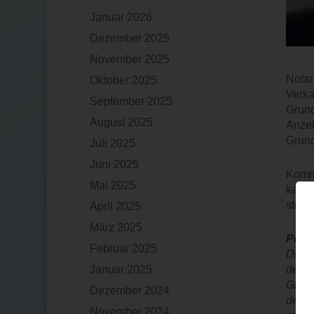
Januar 2026
Dezember 2025
November 2025
Notar
Oktober 2025
Verka
September 2025
Grund
August 2025
Anzei
Grund
Juli 2025
Juni 2025
Kommt
Mai 2025
kann
stelle
April 2025
März 2025
Praxi
Februar 2025
Die K
den V
Januar 2025
Grund
Dezember 2024
der z
November 2024