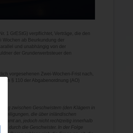
. 1 GrEStG) verpflichtet, Verträge, die den
wei Wochen ab Beurkundung der
arallel und unabhängig von der
huldner der Grunderwerbsteuer den
etzlich vorgesehenen Zwei-Wochen-Frist nach,
 nach § 110 der Abgabenordnung (AO)
rtrag zwischen Geschwistern (den Klägern in
eteiligungen, die über inländischen
nzamt an, jedoch nicht rechtzeitig innerhalb
eige durch die Geschwister. In der Folge