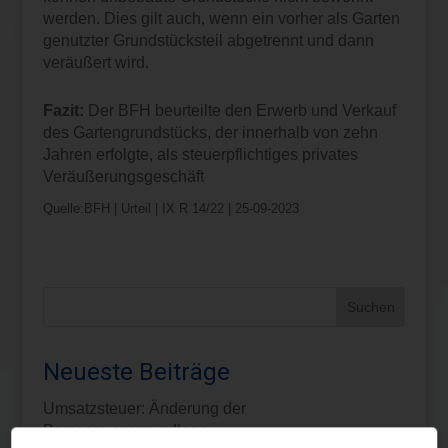
werden. Dies gilt auch, wenn ein vorher als Garten
genutzter Grundstücksteil abgetrennt und dann
veräußert wird.
Fazit:
Der BFH beurteilte den Erwerb und Verkauf
des Gartengrundstücks, der innerhalb von zehn
Jahren erfolgte, als steuerpflichtiges privates
Veräußerungsgeschäft
Quelle:BFH | Urteil | IX R 14/22 | 25-09-2023
Neueste Beiträge
Umsatzsteuer: Änderung der
Bemessungsgrundlage