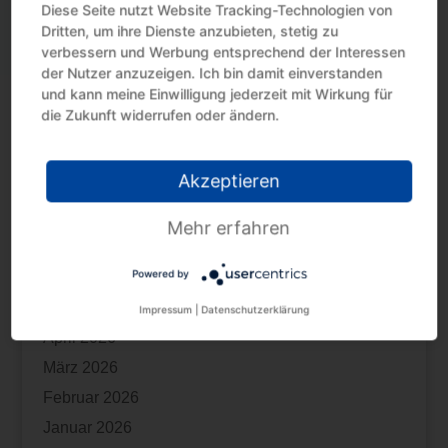
Diese Seite nutzt Website Tracking-Technologien von
Sicherungseinbehalt: Umsatzsteuer-Änderung
Dritten, um ihre Dienste anzubieten, stetig zu
wegen Uneinbringlichkeit
verbessern und Werbung entsprechend der Interessen
Steuervorteil nutzen mit Erholungsbeihilfen
der Nutzer anzuzeigen. Ich bin damit einverstanden
und kann meine Einwilligung jederzeit mit Wirkung für
Steuertermine August 2026
die Zukunft widerrufen oder ändern.
Kindergeld: Fernlehrgang als Berufsausbildung
Archiv
Akzeptieren
August 2026
Mehr erfahren
Juli 2026
Powered by
Juni 2026
Mai 2026
Impressum
|
Datenschutzerklärung
April 2026
März 2026
Februar 2026
Januar 2026