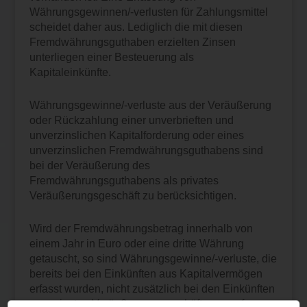
Währungsgewinnen/-verlusten für Zahlungsmittel
scheidet daher aus. Lediglich die mit diesen
Fremdwährungsguthaben erzielten Zinsen
unterliegen einer Besteuerung als
Kapitaleinkünfte.
Währungsgewinne/-verluste aus der Veräußerung
oder Rückzahlung einer unverbrieften und
unverzinslichen Kapitalforderung oder eines
unverzinslichen Fremdwährungsguthabens sind
bei der Veräußerung des
Fremdwährungsguthabens als privates
Veräußerungsgeschäft zu berücksichtigen.
Wird der Fremdwährungsbetrag innerhalb von
einem Jahr in Euro oder eine dritte Währung
getauscht, so sind Währungsgewinne/-verluste, die
bereits bei den Einkünften aus Kapitalvermögen
erfasst wurden, nicht zusätzlich bei den Einkünften
aus privaten Veräußerungsgeschäften zu erfassen.