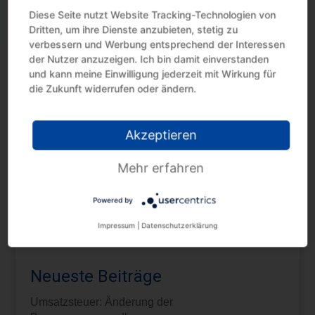
Diese Seite nutzt Website Tracking-Technologien von
Dritten, um ihre Dienste anzubieten, stetig zu
Fazit:
Wenn also die Erträge aus dem
verbessern und Werbung entsprechend der Interessen
Fremdwährungskonto als Kapitaleinkünfte zu
der Nutzer anzuzeigen. Ich bin damit einverstanden
erfassen sind, ist die Bank verpflichtet,
und kann meine Einwilligung jederzeit mit Wirkung für
Kapitalertragsteuer einzubehalten und an das
die Zukunft widerrufen oder ändern.
Finanzamt abzuführen. Konsequenz ist, dass das
Finanzamt über die Existenz diese
Fremdwährungskontos informiert wird.
Akzeptieren
Quelle:BMF-Schreiben | Veröffentlichung | IV C 1 – S
2252/19/10003 :09; Rz. 131 | 18-05-2022
Mehr erfahren
Powered by
Impressum
|
Datenschutzerklärung
Neueste Beiträge
Umsatzsteuer: Änderung der