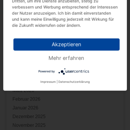
Dritten, um ihre Dienste anzubieten, stetig zu
Steuervorteil nutzen mit Erholungsbeihilfen
verbessern und Werbung entsprechend der Interessen
Steuertermine August 2026
der Nutzer anzuzeigen. Ich bin damit einverstanden
und kann meine Einwilligung jederzeit mit Wirkung für
Kindergeld: Fernlehrgang als Berufsausbildung
die Zukunft widerrufen oder ändern.
Archiv
Akzeptieren
August 2026
Juli 2026
Mehr erfahren
Juni 2026
Powered by
Mai 2026
April 2026
Impressum
|
Datenschutzerklärung
März 2026
Februar 2026
Januar 2026
Dezember 2025
November 2025