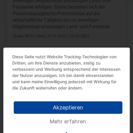
jeweiligen Mitgliedstaat ansässigen Land- und
Forstwirte erfolgen. Damit beziehen sich die
Pauschalausgleichs-Prozentsätze auf die
wirtschaftliche Tätigkeit der im jeweiligen
Mitgliedstaat ansässigen Land- und Forstwirte.
Quelle:BFH | Urteil | XI R 14/21 | 21-03-2023
Diese Seite nutzt Website Tracking-Technologien von
Dritten, um ihre Dienste anzubieten, stetig zu
verbessern und Werbung entsprechend der Interessen
der Nutzer anzuzeigen. Ich bin damit einverstanden
und kann meine Einwilligung jederzeit mit Wirkung für
Neueste Beiträge
die Zukunft widerrufen oder ändern.
Umsatzsteuer: Änderung der
Bemessungsgrundlage
Akzeptieren
Sicherungseinbehalt: Umsatzsteuer-Änderung
wegen Uneinbringlichkeit
Mehr erfahren
Steuervorteil nutzen mit Erholungsbeihilfen