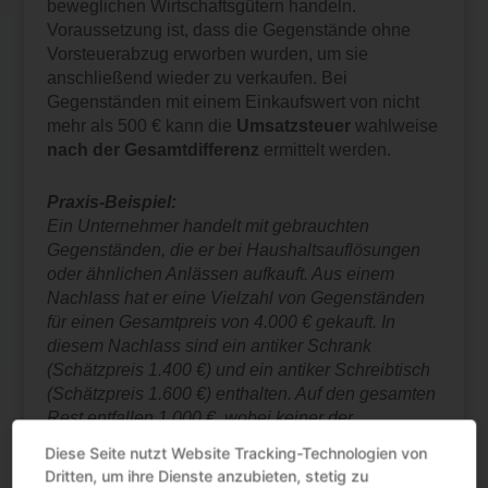
beweglichen Wirtschaftsgütern handeln.
Voraussetzung ist, dass die Gegenstände ohne
Vorsteuerabzug erworben wurden, um sie
anschließend wieder zu verkaufen. Bei
Gegenständen mit einem Einkaufswert von nicht
mehr als 500 € kann die
Umsatzsteuer
wahlweise
nach der Gesamtdifferenz
ermittelt werden.
Praxis-Beispiel:
Ein Unternehmer handelt mit gebrauchten
Gegenständen, die er bei Haushaltsauflösungen
oder ähnlichen Anlässen aufkauft. Aus einem
Nachlass hat er eine Vielzahl von Gegenständen
für einen Gesamtpreis von 4.000 € gekauft. In
diesem Nachlass sind ein antiker Schrank
(Schätzpreis 1.400 €) und ein antiker Schreibtisch
(Schätzpreis 1.600 €) enthalten. Auf den gesamten
Rest entfallen 1.000 €, wobei keiner der
Gegenstände einen Wert von mehr als 500 € hat.
Diese Seite nutzt Website Tracking-Technologien von
Den Ein- und Verkauf des antiken Schranks und
Dritten, um ihre Dienste anzubieten, stetig zu