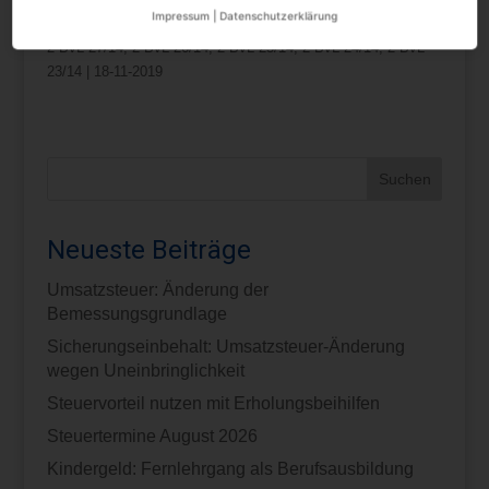
Impressum
|
Datenschutzerklärung
Quelle:Bundesverfassungsgericht | Beschluss | 2 BvL 22/14,
2 BvL 27/14, 2 BvL 26/14, 2 BvL 25/14, 2 BvL 24/14, 2 BvL
23/14 | 18-11-2019
Neueste Beiträge
Umsatzsteuer: Änderung der
Bemessungsgrundlage
Sicherungseinbehalt: Umsatzsteuer-Änderung
wegen Uneinbringlichkeit
Steuervorteil nutzen mit Erholungsbeihilfen
Steuertermine August 2026
Kindergeld: Fernlehrgang als Berufsausbildung