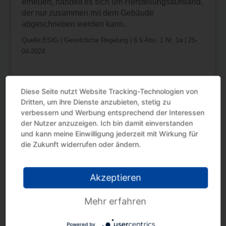
erneuert, handelt es sich um Herstellungsaufwand,
der nur zusammen mit dem Gebäude
abgeschrieben werden kann.
Quelle:EStG | Gesetzliche Regelung | § 6 Abs. 1 Nr. 1a | 25-
04-2024
Diese Seite nutzt Website Tracking-Technologien von
Dritten, um ihre Dienste anzubieten, stetig zu
verbessern und Werbung entsprechend der Interessen
der Nutzer anzuzeigen. Ich bin damit einverstanden
Neueste Beiträge
und kann meine Einwilligung jederzeit mit Wirkung für
die Zukunft widerrufen oder ändern.
Umsatzsteuer: Änderung der
Bemessungsgrundlage
Akzeptieren
Sicherungseinbehalt: Umsatzsteuer-Änderung
wegen Uneinbringlichkeit
Mehr erfahren
Steuervorteil nutzen mit Erholungsbeihilfen
Steuertermine August 2026
Powered by