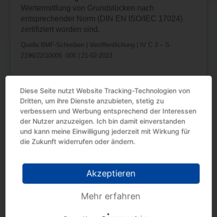
Wertermittlung von Grundstücken nach
entsprechender Norm (DIN EN ISO/IEC 17024)
zertifiziert worden sind.
Quelle:BMF-Schreiben | Veröffentlichung | IV C 3 – S
2196/22/10006 :005 | 21-02-2023
Diese Seite nutzt Website Tracking-Technologien von
Dritten, um ihre Dienste anzubieten, stetig zu
verbessern und Werbung entsprechend der Interessen
der Nutzer anzuzeigen. Ich bin damit einverstanden
und kann meine Einwilligung jederzeit mit Wirkung für
Neueste Beiträge
die Zukunft widerrufen oder ändern.
Umsatzsteuer: Änderung der
Bemessungsgrundlage
Akzeptieren
Sicherungseinbehalt: Umsatzsteuer-Änderung
wegen Uneinbringlichkeit
Mehr erfahren
Steuervorteil nutzen mit Erholungsbeihilfen